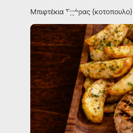
Μπιφτέκια Σχάρας {κοτοπουλο}