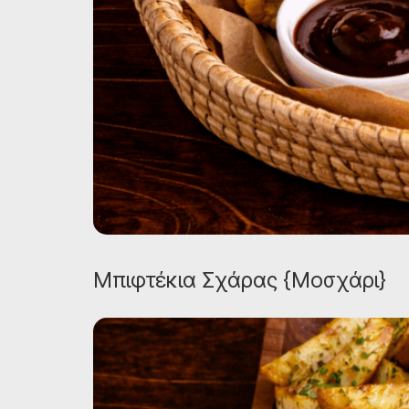
Μπιφτέκια Σχάρας {Μοσχάρι}