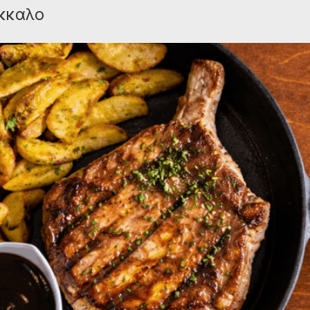
όκκαλο