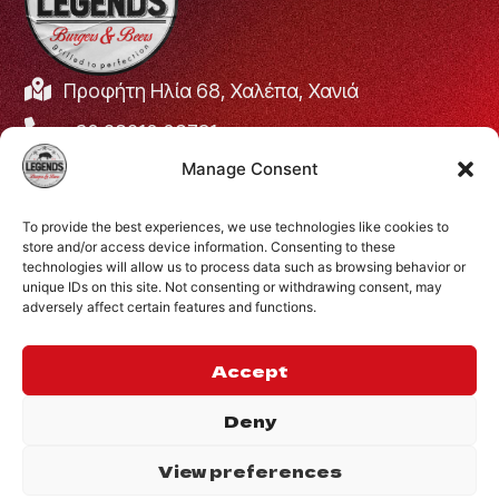
Προφήτη Ηλία 68, Χαλέπα, Χανιά
+30 28210 08731
Manage Consent
info@legendsburgers.gr
Ώρες λειτουργίας:
To provide the best experiences, we use technologies like cookies to
Δευτέρα με Παρασκευή
16:00 – 24:00
store and/or access device information. Consenting to these
Σάββατο
14:00 – 24:00
technologies will allow us to process data such as browsing behavior or
unique IDs on this site. Not consenting or withdrawing consent, may
Κυριακή
12:00 – 24:00
adversely affect certain features and functions.
ΣΥΝΔΕΘΕΙΤΕ ΜΑΖΙ
ΜΑΣ
Accept
Deny
View preferences
©2024 Legends.
.
Website by
Privacy Policy
Inglelandi