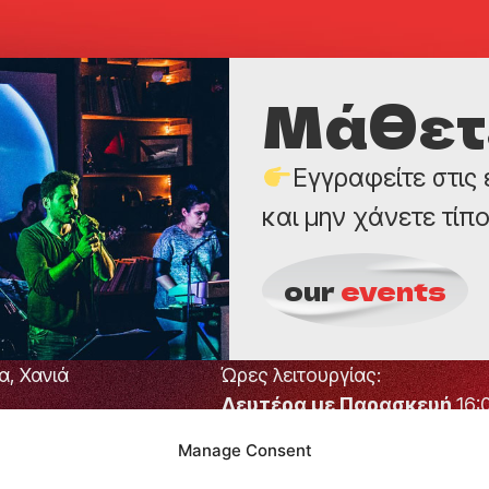
Μάθετε
Εγγραφείτε στις
και μην χάνετε τίπο
our
events
α, Χανιά
Ώρες λειτουργίας:
Δευτέρα με Παρασκευή
16:
24:00
Manage Consent
Σάββατο
14:00 – 24:00