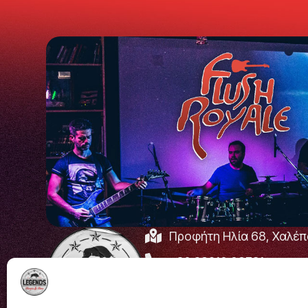
Προφήτη Ηλία 68, Χαλέπ
+30 28210 08731
info@legendsburgers.gr