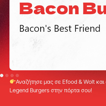
Αναζήτησε μας σε Efood & Wolt κα
Legend Burgers στην πόρτα σου!