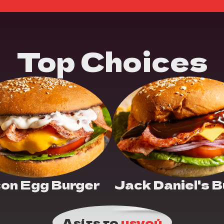
Top Choices
on Egg Burger
Jack Daniel's 
Δείτε το
μενού