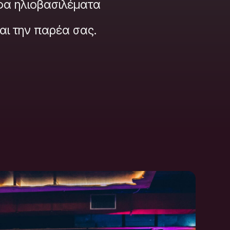
φα ηλιοβασιλέματα
αι την παρέα σας.