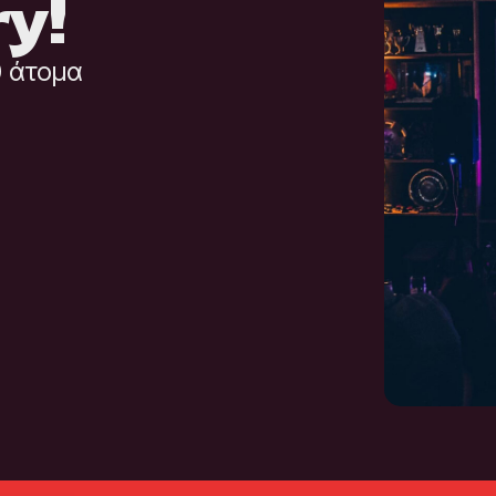
y!
0 άτομα