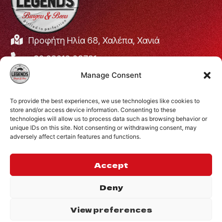
Προφήτη Ηλία 68, Χαλέπα, Χανιά
+30 28210 08731
Manage Consent
info@legendsburgers.gr
Ώρες λειτουργίας:
To provide the best experiences, we use technologies like cookies to
Δευτέρα με Παρασκευή
16:00 – 24:00
store and/or access device information. Consenting to these
Σάββατο
14:00 – 24:00
technologies will allow us to process data such as browsing behavior or
unique IDs on this site. Not consenting or withdrawing consent, may
Κυριακή
12:00 – 24:00
adversely affect certain features and functions.
ΣΥΝΔΕΘΕΙΤΕ ΜΑΖΙ
ΜΑΣ
Accept
Deny
View preferences
©2024 Legends.
.
Website by
Privacy Policy
Inglelandi