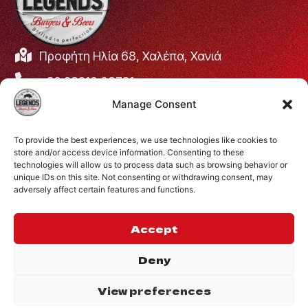
Προφήτη Ηλία 68, Χαλέπα, Χανιά
+30 28210 08731
Manage Consent
info@legendsburgers.gr
Ώρες λειτουργίας:
To provide the best experiences, we use technologies like cookies to
Δευτέρα με Παρασκευή
16:00 – 24:00
store and/or access device information. Consenting to these
Σάββατο
14:00 – 24:00
technologies will allow us to process data such as browsing behavior or
unique IDs on this site. Not consenting or withdrawing consent, may
Κυριακή
12:00 – 24:00
adversely affect certain features and functions.
ΣΥΝΔΕΘΕΙΤΕ ΜΑΖΙ
ΜΑΣ
Accept
Deny
View preferences
©2024 Legends.
.
Website by
Privacy Policy
Inglelandi