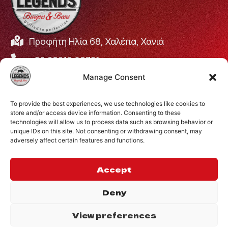
Προφήτη Ηλία 68, Χαλέπα, Χανιά
+30 28210 08731
Manage Consent
info@legendsburgers.gr
Ώρες λειτουργίας:
To provide the best experiences, we use technologies like cookies to
Δευτέρα με Παρασκευή
16:00 – 24:00
store and/or access device information. Consenting to these
Σάββατο
14:00 – 24:00
technologies will allow us to process data such as browsing behavior or
unique IDs on this site. Not consenting or withdrawing consent, may
Κυριακή
12:00 – 24:00
adversely affect certain features and functions.
ΣΥΝΔΕΘΕΙΤΕ ΜΑΖΙ
ΜΑΣ
Accept
Deny
View preferences
©2024 Legends.
.
Website by
Privacy Policy
Inglelandi