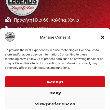
Προφήτη Ηλία 68, Χαλέπα, Χανιά
+30 28210 08731
Manage Consent
info@legendsburgers.gr
Ώρες λειτουργίας:
To provide the best experiences, we use technologies like cookies to
Δευτέρα με Παρασκευή
16:00 – 24:00
store and/or access device information. Consenting to these
Σάββατο
14:00 – 24:00
technologies will allow us to process data such as browsing behavior or
unique IDs on this site. Not consenting or withdrawing consent, may
Κυριακή
12:00 – 24:00
adversely affect certain features and functions.
ΣΥΝΔΕΘΕΙΤΕ ΜΑΖΙ
ΜΑΣ
Accept
Deny
View preferences
©2024 Legends.
.
Website by
Privacy Policy
Inglelandi