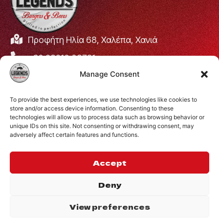
Προφήτη Ηλία 68, Χαλέπα, Χανιά
+30 28210 08731
Manage Consent
info@legendsburgers.gr
Ώρες λειτουργίας:
To provide the best experiences, we use technologies like cookies to
Δευτέρα με Παρασκευή
16:00 – 24:00
store and/or access device information. Consenting to these
Σάββατο
14:00 – 24:00
technologies will allow us to process data such as browsing behavior or
unique IDs on this site. Not consenting or withdrawing consent, may
Κυριακή
12:00 – 24:00
adversely affect certain features and functions.
ΣΥΝΔΕΘΕΙΤΕ ΜΑΖΙ
ΜΑΣ
Accept
Deny
View preferences
©2024 Legends.
.
Website by
Privacy Policy
Inglelandi