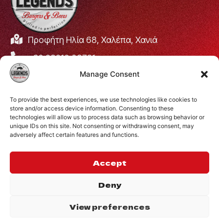
Προφήτη Ηλία 68, Χαλέπα, Χανιά
+30 28210 08731
Manage Consent
info@legendsburgers.gr
Ώρες λειτουργίας:
To provide the best experiences, we use technologies like cookies to
Δευτέρα με Παρασκευή
16:00 – 24:00
store and/or access device information. Consenting to these
Σάββατο
14:00 – 24:00
technologies will allow us to process data such as browsing behavior or
unique IDs on this site. Not consenting or withdrawing consent, may
Κυριακή
12:00 – 24:00
adversely affect certain features and functions.
ΣΥΝΔΕΘΕΙΤΕ ΜΑΖΙ
ΜΑΣ
Accept
Deny
View preferences
©2024 Legends.
.
Website by
Privacy Policy
Inglelandi