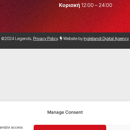
Κυριακή
12:00 – 24:00
©2024 Legends.
Privacy Policy
.
Website by
Inglelandi Digital Agency
Manage Consent
 and/or access