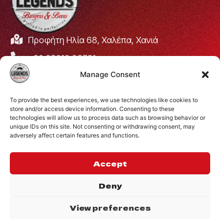
Προφήτη Ηλία 68, Χαλέπα, Χανιά
+30 28210 08731
Manage Consent
info@legendsburgers.gr
Ώρες λειτουργίας:
To provide the best experiences, we use technologies like cookies to
Δευτέρα με Παρασκευή
16:00 – 24:00
store and/or access device information. Consenting to these
Σάββατο
14:00 – 24:00
technologies will allow us to process data such as browsing behavior or
unique IDs on this site. Not consenting or withdrawing consent, may
Κυριακή
12:00 – 24:00
adversely affect certain features and functions.
ΣΥΝΔΕΘΕΙΤΕ ΜΑΖΙ
ΜΑΣ
Accept
Deny
View preferences
©2024 Legends.
.
Website by
Privacy Policy
Inglelandi