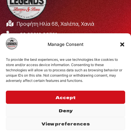
Προφήτη Ηλία 68, Χαλέπα, Χανιά
+30 28210 08731
Manage Consent
info@legendsburgers.gr
Ώρες λειτουργίας:
To provide the best experiences, we use technologies like cookies to
Δευτέρα με Παρασκευή
16:00 – 24:00
store and/or access device information. Consenting to these
Σάββατο
14:00 – 24:00
technologies will allow us to process data such as browsing behavior or
unique IDs on this site. Not consenting or withdrawing consent, may
Κυριακή
12:00 – 24:00
adversely affect certain features and functions.
ΣΥΝΔΕΘΕΙΤΕ ΜΑΖΙ
ΜΑΣ
Accept
Deny
View preferences
©2024 Legends.
.
Website by
Privacy Policy
Inglelandi