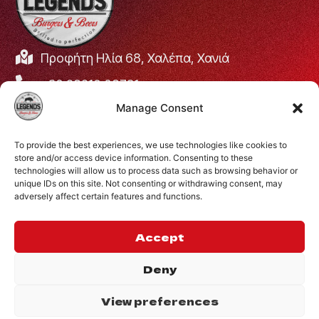
Προφήτη Ηλία 68, Χαλέπα, Χανιά
+30 28210 08731
Manage Consent
info@legendsburgers.gr
Ώρες λειτουργίας:
To provide the best experiences, we use technologies like cookies to
Δευτέρα με Παρασκευή
16:00 – 24:00
store and/or access device information. Consenting to these
Σάββατο
14:00 – 24:00
technologies will allow us to process data such as browsing behavior or
unique IDs on this site. Not consenting or withdrawing consent, may
Κυριακή
12:00 – 24:00
adversely affect certain features and functions.
ΣΥΝΔΕΘΕΙΤΕ ΜΑΖΙ
ΜΑΣ
Accept
Deny
View preferences
©2024 Legends.
.
Website by
Privacy Policy
Inglelandi